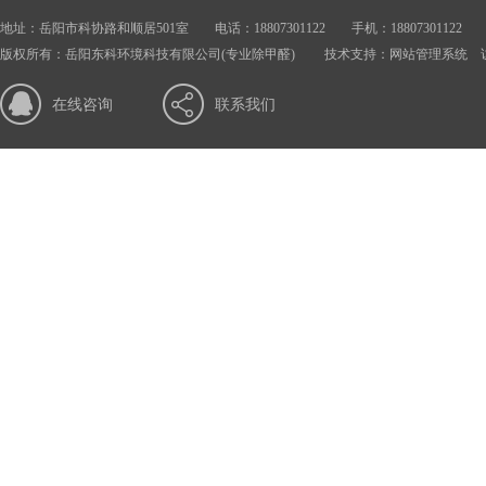
地址：岳阳市科协路和顺居501室 电话：18807301122 手机：18807301122 邮箱：
版权所有：岳阳东科环境科技有限公司(专业除甲醛) 技术支持：
网站管理系统
访
在线咨询
联系我们