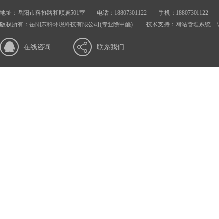
地址：岳阳市科协路和顺居501室 电话：18807301122 手机：18807301122 邮箱：
版权所有：岳阳东科环境科技有限公司(专业除甲醛) 技术支持：
网站管理系统
访
在线咨询
联系我们